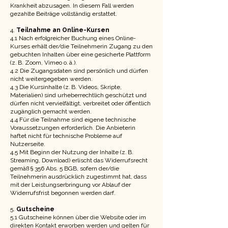
Krankheit abzusagen. In diesem Fall werden
gezahlte Beiträge vollständig erstattet.
4.
Teilnahme an Online-Kursen
4.1 Nach erfolgreicher Buchung eines Online-
Kurses erhält der/die Teilnehmerin Zugang zu den
gebuchten Inhalten über eine gesicherte Plattform
(z. B. Zoom, Vimeo o. ä.).
4.2 Die Zugangsdaten sind persönlich und dürfen
nicht weitergegeben werden.
4.3 Die Kursinhalte (z. B. Videos, Skripte,
Materialien) sind urheberrechtlich geschützt und
dürfen nicht vervielfältigt, verbreitet oder öffentlich
zugänglich gemacht werden.
4.4 Für die Teilnahme sind eigene technische
Voraussetzungen erforderlich. Die Anbieterin
haftet nicht für technische Probleme auf
Nutzerseite.
4.5 Mit Beginn der Nutzung der Inhalte (z. B.
Streaming, Download) erlischt das Widerrufsrecht
gemäß § 356 Abs. 5 BGB, sofern der/die
Teilnehmerin ausdrücklich zugestimmt hat, dass
mit der Leistungserbringung vor Ablauf der
Widerrufsfrist begonnen werden darf.
5.
Gutscheine
5.1 Gutscheine können über die Website oder im
direkten Kontakt erworben werden und gelten für