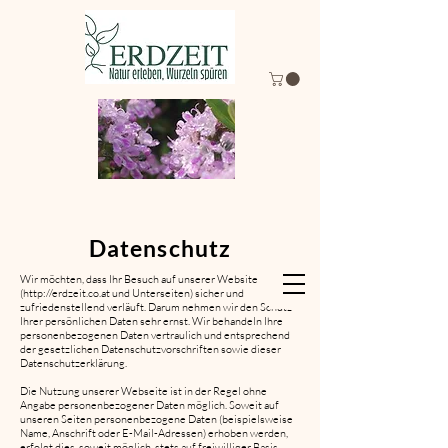
Datenschutz
Wir möchten, dass Ihr Besuch auf unserer Website
(
http://erdzeit.co.at
und Unterseiten) sicher und
zufriedenstellend verläuft. Darum nehmen wir den Schutz
Ihrer persönlichen Daten sehr ernst. Wir behandeln Ihre
personenbezogenen Daten vertraulich und entsprechend
der gesetzlichen Datenschutzvorschriften sowie dieser
Datenschutzerklärung.
Die Nutzung unserer Webseite ist in der Regel ohne
Angabe personenbezogener Daten möglich. Soweit auf
unseren Seiten personenbezogene Daten (beispielsweise
Name, Anschrift oder E-Mail-Adressen) erhoben werden,
erfolgt dies, soweit möglich, stets auf freiwilliger Basis.