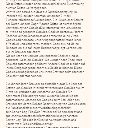
Diese Daten werden ohne Ihre ausdrückliche Zustimmung
nicht an Dritte weitergegeben.
Wir weisen darauf hin, dass die Datenübertragung im
Internet (z.B. bei der Kommunikation per E-Mail)
Sicherheitslücken aufweisen kann. Ein lückenloser Schutz
der Daten vor dem Zugriff durch Dritte ist nicht möglich.
Verwendung von CookiesDie Internetseiten verwenden
teilweise so genannte Cookies. Cookies richten auf Ihrem
Rechner keinen Schaden an und enthalten keine Viren.
Cookies dienen dazu, unser Angebot nutzerfreundlicher,
effektiver und sicherer zu machen. Cookies sind kleine
Textdateien, die auf Ihrem Rechner abgelegt werden und
die Ihr Browser speichert.
Die meisten der von uns verwendeten Cookies sind so
genannte „Session-Cookies“. Sie werden nach Ende Ihres
Besuchs automatisch gelöscht. Andere Cookies bleiben auf
Ihrem Endgerät gespeichert, bis Sie diese löschen. Diese
Cookies ermöglichen es uns, Ihren Browser beim nächsten
Besuch wiederzuerkennen.
Sie können Ihren Browser so einstellen, dass Sie über das
Setzen von Cookies informiert werden und Cookies nur im
Einzelfall erlauben, die Annahme von Cookies für
bestimmte Fälle oder generell ausschließen sowie das
automatische Löschen der Cookies beim Schließen des
Browser aktivieren. Bei der Deaktivierung von Cookies kann
die Funktionalität dieser Website eingeschränkt
sein.Server-Log-FilesDer Provider der Seiten erhebt und
speichert automatisch Informationen in so genannten
Server-Log Files, die Ihr Browser automatisch an uns
übermittelt. Dies sind:Browsertyp/
Browserversionverwendetes BetriebssystemReferrer