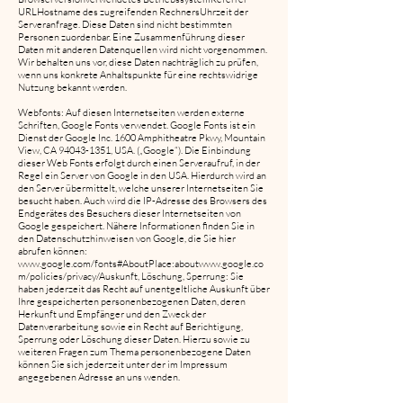
URLHostname des zugreifenden RechnersUhrzeit der
Serveranfrage. Diese Daten sind nicht bestimmten
Personen zuordenbar. Eine Zusammenführung dieser
Daten mit anderen Datenquellen wird nicht vorgenommen.
Wir behalten uns vor, diese Daten nachträglich zu prüfen,
wenn uns konkrete Anhaltspunkte für eine rechtswidrige
Nutzung bekannt werden.
Webfonts: Auf diesen Internetseiten werden externe
Schriften, Google Fonts verwendet. Google Fonts ist ein
Dienst der Google Inc. 1600 Amphitheatre Pkwy, Mountain
View, CA
94043-1351
, USA. („Google“). Die Einbindung
dieser Web Fonts erfolgt durch einen Serveraufruf, in der
Regel ein Server von Google in den USA. Hierdurch wird an
den Server übermittelt, welche unserer Internetseiten Sie
besucht haben. Auch wird die IP-Adresse des Browsers des
Endgerätes des Besuchers dieser Internetseiten von
Google gespeichert. Nähere Informationen finden Sie in
den Datenschutzhinweisen von Google, die Sie hier
abrufen können:
www.google.com/fonts#AboutPlace:aboutwww.google.co
m/policies/privacy/Auskunft,
Löschung, Sperrung: Sie
haben jederzeit das Recht auf unentgeltliche Auskunft über
Ihre gespeicherten personenbezogenen Daten, deren
Herkunft und Empfänger und den Zweck der
Datenverarbeitung sowie ein Recht auf Berichtigung,
Sperrung oder Löschung dieser Daten. Hierzu sowie zu
weiteren Fragen zum Thema personenbezogene Daten
können Sie sich jederzeit unter der im Impressum
angegebenen Adresse an uns wenden.